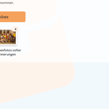
genommen.
liste
4
senfotos voller
innerungen