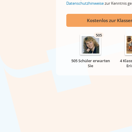
Datenschutzhinweise
zur Kenntnis 
Kostenlos zur Klassen
505
505 Schüler erwarten
4 Klas
Sie
Er