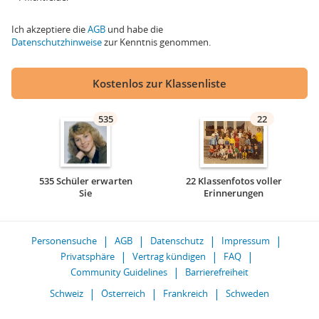
Ich akzeptiere die
AGB
und habe die
Datenschutzhinweise
zur Kenntnis genommen.
Kostenlos zur Klassenliste
535
22
535 Schüler erwarten
22 Klassenfotos voller
Sie
Erinnerungen
Personensuche
AGB
Datenschutz
Impressum
Privatsphäre
Vertrag kündigen
FAQ
Community Guidelines
Barrierefreiheit
Schweiz
Österreich
Frankreich
Schweden