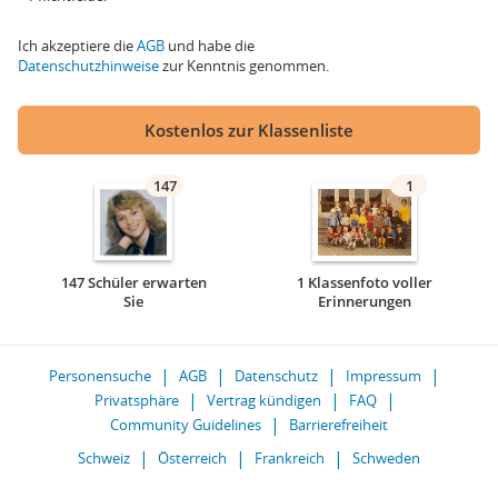
Ich akzeptiere die
AGB
und habe die
Datenschutzhinweise
zur Kenntnis genommen.
Kostenlos zur Klassenliste
147
1
147 Schüler erwarten
1 Klassenfoto voller
Sie
Erinnerungen
Personensuche
AGB
Datenschutz
Impressum
Privatsphäre
Vertrag kündigen
FAQ
Community Guidelines
Barrierefreiheit
Schweiz
Österreich
Frankreich
Schweden