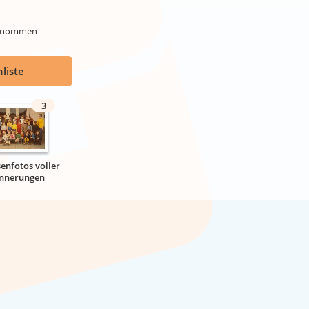
genommen.
liste
3
senfotos voller
innerungen