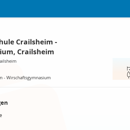
ule Crailsheim -
ium, Crailsheim
ailsheim
im - Wirschaftsgymnasium
gen
e