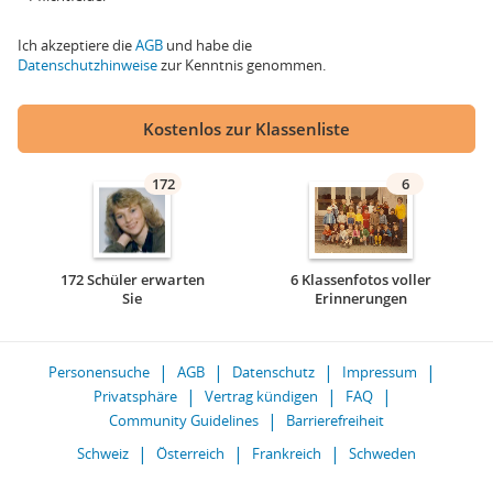
Ich akzeptiere die
AGB
und habe die
Datenschutzhinweise
zur Kenntnis genommen.
Kostenlos zur Klassenliste
172
6
172 Schüler erwarten
6 Klassenfotos voller
Sie
Erinnerungen
Personensuche
AGB
Datenschutz
Impressum
Privatsphäre
Vertrag kündigen
FAQ
Community Guidelines
Barrierefreiheit
Schweiz
Österreich
Frankreich
Schweden