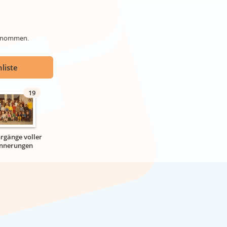
genommen.
liste
19
hrgänge voller
innerungen