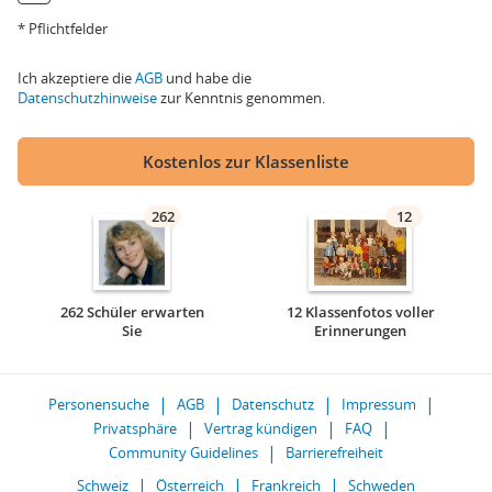
* Pflichtfelder
Ich akzeptiere die
AGB
und habe die
Datenschutzhinweise
zur Kenntnis genommen.
Kostenlos zur Klassenliste
262
12
262 Schüler erwarten
12 Klassenfotos voller
Sie
Erinnerungen
Personensuche
AGB
Datenschutz
Impressum
Privatsphäre
Vertrag kündigen
FAQ
Community Guidelines
Barrierefreiheit
Schweiz
Österreich
Frankreich
Schweden