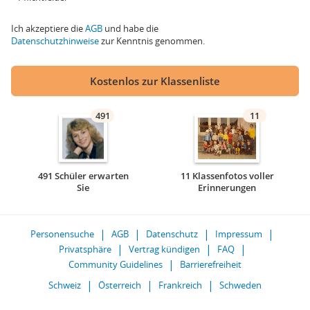
Ich akzeptiere die
AGB
und habe die
Datenschutzhinweise
zur Kenntnis genommen.
Kostenlos zur Klassenliste
491
11
491 Schüler erwarten
11 Klassenfotos voller
Sie
Erinnerungen
Personensuche
AGB
Datenschutz
Impressum
Privatsphäre
Vertrag kündigen
FAQ
Community Guidelines
Barrierefreiheit
Schweiz
Österreich
Frankreich
Schweden