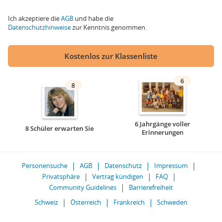
Ich akzeptiere die
AGB
und habe die
Datenschutzhinweise
zur Kenntnis genommen.
Kostenlos zur Klassenliste
6
8
6 Jahrgänge voller
8 Schüler erwarten Sie
Erinnerungen
Personensuche
AGB
Datenschutz
Impressum
Privatsphäre
Vertrag kündigen
FAQ
Community Guidelines
Barrierefreiheit
Schweiz
Österreich
Frankreich
Schweden