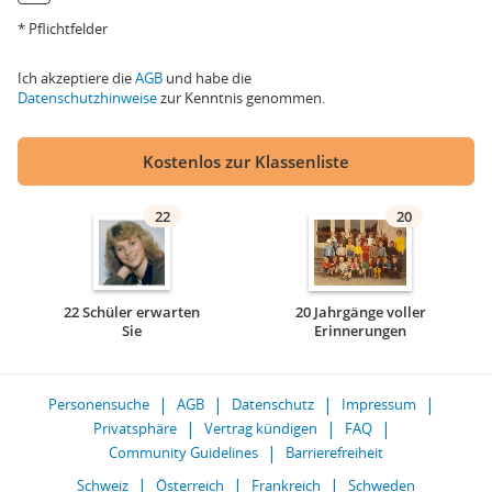
* Pflichtfelder
Ich akzeptiere die
AGB
und habe die
Datenschutzhinweise
zur Kenntnis genommen.
Kostenlos zur Klassenliste
22
20
22 Schüler erwarten
20 Jahrgänge voller
Sie
Erinnerungen
Personensuche
AGB
Datenschutz
Impressum
Privatsphäre
Vertrag kündigen
FAQ
Community Guidelines
Barrierefreiheit
Schweiz
Österreich
Frankreich
Schweden