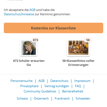
Ich akzeptiere die
AGB
und habe die
Datenschutzhinweise
zur Kenntnis genommen.
Kostenlos zur Klassenliste
873
58
873 Schüler erwarten
58 Klassenfotos voller
Sie
Erinnerungen
Personensuche
AGB
Datenschutz
Impressum
Privatsphäre
Vertrag kündigen
FAQ
Community Guidelines
Barrierefreiheit
Schweiz
Österreich
Frankreich
Schweden