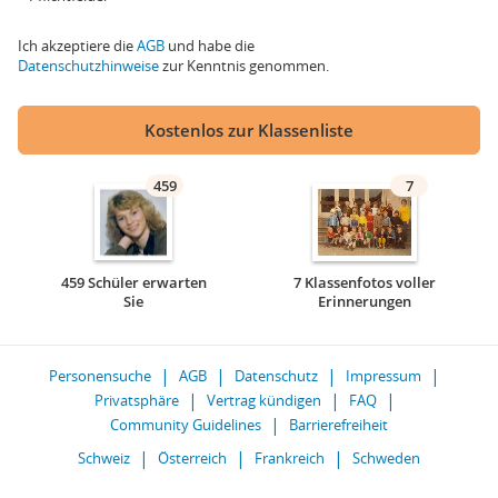
Ich akzeptiere die
AGB
und habe die
Datenschutzhinweise
zur Kenntnis genommen.
Kostenlos zur Klassenliste
459
7
459 Schüler erwarten
7 Klassenfotos voller
Sie
Erinnerungen
Personensuche
AGB
Datenschutz
Impressum
Privatsphäre
Vertrag kündigen
FAQ
Community Guidelines
Barrierefreiheit
Schweiz
Österreich
Frankreich
Schweden