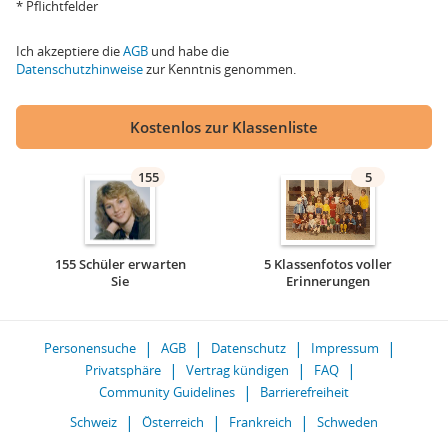
* Pflichtfelder
Ich akzeptiere die
AGB
und habe die
Datenschutzhinweise
zur Kenntnis genommen.
Kostenlos zur Klassenliste
155
5
155 Schüler erwarten
5 Klassenfotos voller
Sie
Erinnerungen
Personensuche
AGB
Datenschutz
Impressum
Privatsphäre
Vertrag kündigen
FAQ
Community Guidelines
Barrierefreiheit
Schweiz
Österreich
Frankreich
Schweden