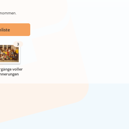
genommen.
liste
3
rgänge voller
innerungen