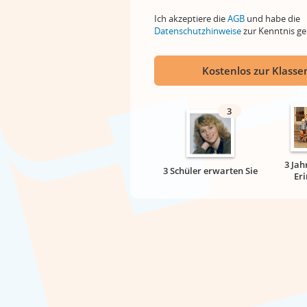
Ich akzeptiere die
AGB
und habe die
Datenschutzhinweise
zur Kenntnis 
Kostenlos zur Klassen
3
3 Jah
3 Schüler erwarten Sie
Er