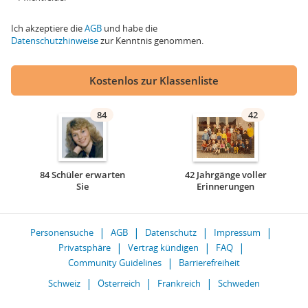
Ich akzeptiere die
AGB
und habe die
Datenschutzhinweise
zur Kenntnis genommen.
Kostenlos zur Klassenliste
84
42
84 Schüler erwarten
42 Jahrgänge voller
Sie
Erinnerungen
Personensuche
AGB
Datenschutz
Impressum
Privatsphäre
Vertrag kündigen
FAQ
Community Guidelines
Barrierefreiheit
Schweiz
Österreich
Frankreich
Schweden