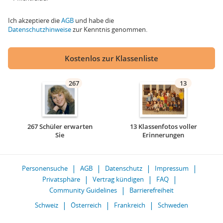
Ich akzeptiere die
AGB
und habe die
Datenschutzhinweise
zur Kenntnis genommen.
Kostenlos zur Klassenliste
267
13
267 Schüler erwarten
13 Klassenfotos voller
Sie
Erinnerungen
Personensuche
AGB
Datenschutz
Impressum
Privatsphäre
Vertrag kündigen
FAQ
Community Guidelines
Barrierefreiheit
Schweiz
Österreich
Frankreich
Schweden