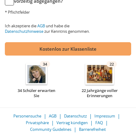
vorzeitig abgegangen?
* Pflichtfelder
Ich akzeptiere die
AGB
und habe die
Datenschutzhinweise
zur Kenntnis genommen.
Kostenlos zur Klassenliste
34
22
34 Schüler erwarten
22 Jahrgänge voller
Sie
Erinnerungen
Personensuche
AGB
Datenschutz
Impressum
Privatsphäre
Vertrag kündigen
FAQ
Community Guidelines
Barrierefreiheit