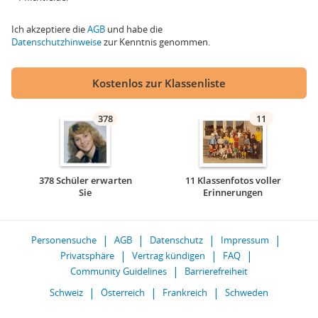
Ich akzeptiere die
AGB
und habe die
Datenschutzhinweise
zur Kenntnis genommen.
Kostenlos zur Klassenliste
378
11
378 Schüler erwarten
11 Klassenfotos voller
Sie
Erinnerungen
Personensuche
AGB
Datenschutz
Impressum
Privatsphäre
Vertrag kündigen
FAQ
Community Guidelines
Barrierefreiheit
Schweiz
Österreich
Frankreich
Schweden