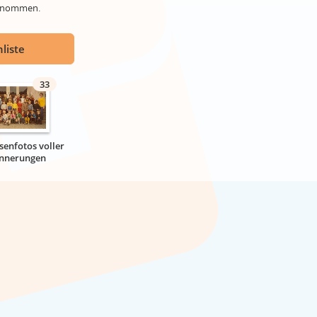
genommen.
liste
33
senfotos voller
innerungen