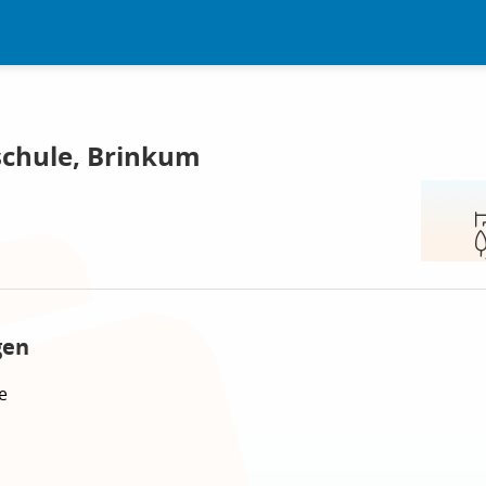
schule, Brinkum
gen
e