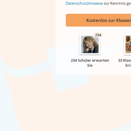
Datenschutzhinweise
zur Kenntnis 
Kostenlos zur Klassen
234
234 Schüler erwarten
33 Klas
Sie
Er