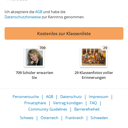
Ich akzeptiere die
AGB
und habe die
Datenschutzhinweise
zur Kenntnis genommen.
Kostenlos zur Klassenliste
709
29
709 Schüler erwarten
29 Klassenfotos voller
Sie
Erinnerungen
Personensuche
AGB
Datenschutz
Impressum
Privatsphäre
Vertrag kündigen
FAQ
Community Guidelines
Barrierefreiheit
Schweiz
Österreich
Frankreich
Schweden