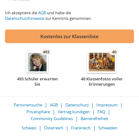
Ich akzeptiere die
AGB
und habe die
Datenschutzhinweise
zur Kenntnis genommen.
Kostenlos zur Klassenliste
493
40
493 Schüler erwarten
40 Klassenfotos voller
Sie
Erinnerungen
Personensuche
AGB
Datenschutz
Impressum
Privatsphäre
Vertrag kündigen
FAQ
Community Guidelines
Barrierefreiheit
Schweiz
Österreich
Frankreich
Schweden