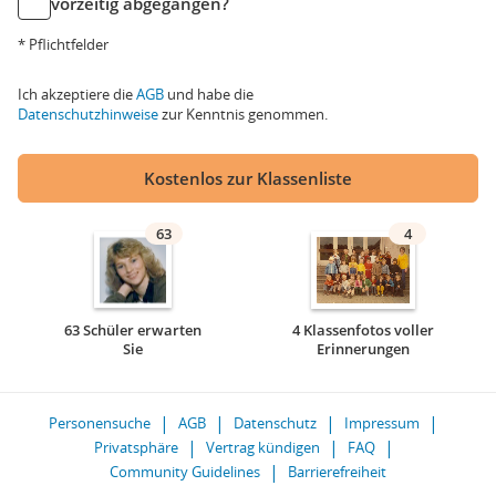
vorzeitig abgegangen?
* Pflichtfelder
Ich akzeptiere die
AGB
und habe die
Datenschutzhinweise
zur Kenntnis genommen.
Kostenlos zur Klassenliste
63
4
63 Schüler erwarten
4 Klassenfotos voller
Sie
Erinnerungen
Personensuche
AGB
Datenschutz
Impressum
Privatsphäre
Vertrag kündigen
FAQ
Community Guidelines
Barrierefreiheit