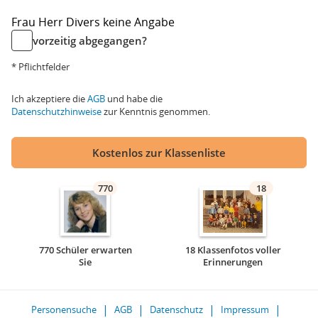
Frau
Herr
Divers
keine Angabe
vorzeitig abgegangen?
* Pflichtfelder
Ich akzeptiere die
AGB
und habe die
Datenschutzhinweise
zur Kenntnis genommen.
Kostenlos zur Klassenliste
770
18
770 Schüler erwarten
18 Klassenfotos voller
Sie
Erinnerungen
Personensuche
AGB
Datenschutz
Impressum