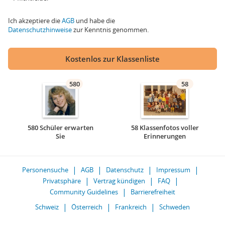
Ich akzeptiere die
AGB
und habe die
Datenschutzhinweise
zur Kenntnis genommen.
Kostenlos zur Klassenliste
580
58
580 Schüler erwarten
58 Klassenfotos voller
Sie
Erinnerungen
Personensuche
AGB
Datenschutz
Impressum
Privatsphäre
Vertrag kündigen
FAQ
Community Guidelines
Barrierefreiheit
Schweiz
Österreich
Frankreich
Schweden