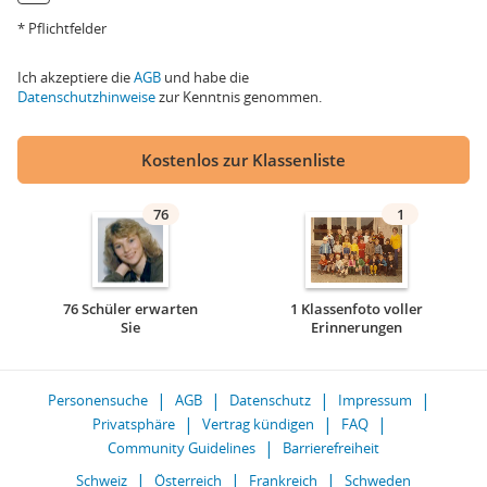
* Pflichtfelder
Ich akzeptiere die
AGB
und habe die
Datenschutzhinweise
zur Kenntnis genommen.
Kostenlos zur Klassenliste
76
1
76 Schüler erwarten
1 Klassenfoto voller
Sie
Erinnerungen
Personensuche
AGB
Datenschutz
Impressum
Privatsphäre
Vertrag kündigen
FAQ
Community Guidelines
Barrierefreiheit
Schweiz
Österreich
Frankreich
Schweden