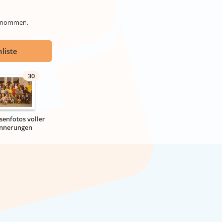
genommen.
liste
30
senfotos voller
innerungen