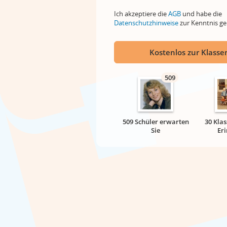
Ich akzeptiere die
AGB
und habe die
Datenschutzhinweise
zur Kenntnis 
Kostenlos zur Klassen
509
509 Schüler erwarten
30 Klas
Sie
Er