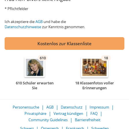
* Pflichtfelder
Ich akzeptiere die
AGB
und habe die
Datenschutzhinweise
zur Kenntnis genommen.
Kostenlos zur Klassenliste
610
18
610 Schüler erwarten
18 Klassenfotos voller
Sie
Erinnerungen
Personensuche
AGB
Datenschutz
Impressum
Privatsphäre
Vertrag kündigen
FAQ
Community Guidelines
Barrierefreiheit
Schweiz
Österreich
Frankreich
Schweden