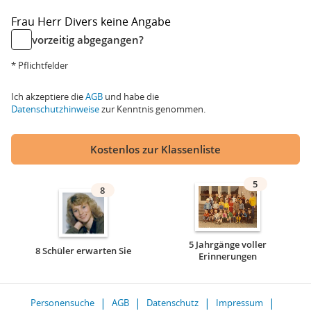
Frau
Herr
Divers
keine Angabe
vorzeitig abgegangen?
* Pflichtfelder
Ich akzeptiere die
AGB
und habe die
Datenschutzhinweise
zur Kenntnis genommen.
Kostenlos zur Klassenliste
5
8
5 Jahrgänge voller
8 Schüler erwarten Sie
Erinnerungen
Personensuche
AGB
Datenschutz
Impressum