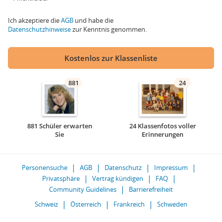
Ich akzeptiere die
AGB
und habe die
Datenschutzhinweise
zur Kenntnis genommen.
Kostenlos zur Klassenliste
881
24
881 Schüler erwarten
24 Klassenfotos voller
Sie
Erinnerungen
Personensuche
AGB
Datenschutz
Impressum
Privatsphäre
Vertrag kündigen
FAQ
Community Guidelines
Barrierefreiheit
Schweiz
Österreich
Frankreich
Schweden