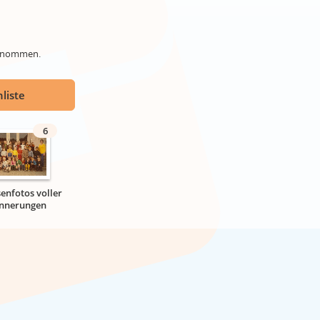
genommen.
liste
6
senfotos voller
innerungen