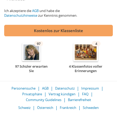
Ich akzeptiere die
AGB
und habe die
Datenschutzhinweise
zur Kenntnis genommen.
Kostenlos zur Klassenliste
97
4
97 Schüler erwarten
4 Klassenfotos voller
Sie
Erinnerungen
Personensuche
AGB
Datenschutz
Impressum
Privatsphäre
Vertrag kündigen
FAQ
Community Guidelines
Barrierefreiheit
Schweiz
Österreich
Frankreich
Schweden