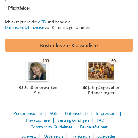
* Pflichtfelder
Ich akzeptiere die
AGB
und habe die
Datenschutzhinweise
zur Kenntnis genommen.
Kostenlos zur Klassenliste
193
60
193 Schüler erwarten
60 Jahrgänge voller
Sie
Erinnerungen
Personensuche
AGB
Datenschutz
Impressum
Privatsphäre
Vertrag kündigen
FAQ
Community Guidelines
Barrierefreiheit
Schweiz
Österreich
Frankreich
Schweden