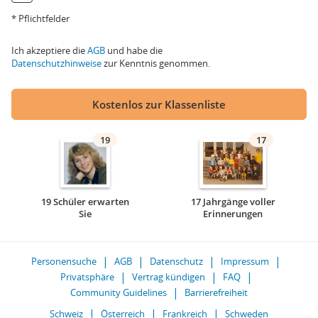
* Pflichtfelder
Ich akzeptiere die
AGB
und habe die
Datenschutzhinweise
zur Kenntnis genommen.
Kostenlos zur Klassenliste
19
17
19 Schüler erwarten
17 Jahrgänge voller
Sie
Erinnerungen
Personensuche
AGB
Datenschutz
Impressum
Privatsphäre
Vertrag kündigen
FAQ
Community Guidelines
Barrierefreiheit
Schweiz
Österreich
Frankreich
Schweden