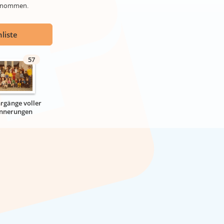
genommen.
liste
57
hrgänge voller
innerungen