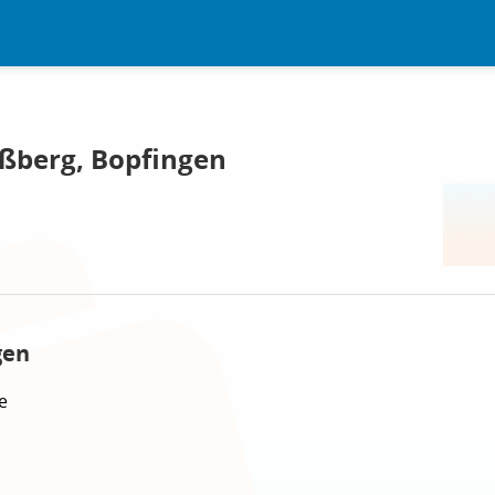
ßberg, Bopfingen
gen
e