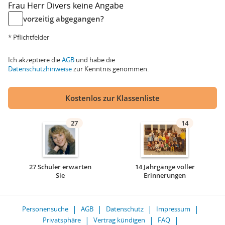
Frau
Herr
Divers
keine Angabe
vorzeitig abgegangen?
* Pflichtfelder
Ich akzeptiere die
AGB
und habe die
Datenschutzhinweise
zur Kenntnis genommen.
Kostenlos zur Klassenliste
27
14
27 Schüler erwarten
14 Jahrgänge voller
Sie
Erinnerungen
Personensuche
AGB
Datenschutz
Impressum
Privatsphäre
Vertrag kündigen
FAQ