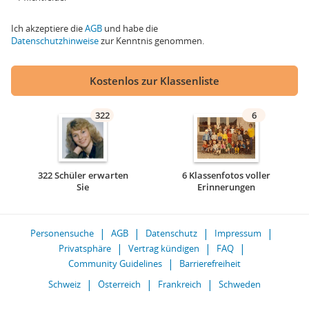
Ich akzeptiere die
AGB
und habe die
Datenschutzhinweise
zur Kenntnis genommen.
Kostenlos zur Klassenliste
322
6
322 Schüler erwarten
6 Klassenfotos voller
Sie
Erinnerungen
Personensuche
AGB
Datenschutz
Impressum
Privatsphäre
Vertrag kündigen
FAQ
Community Guidelines
Barrierefreiheit
Schweiz
Österreich
Frankreich
Schweden