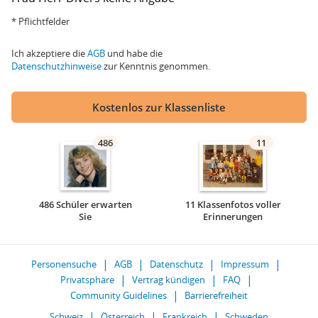
* Pflichtfelder
Ich akzeptiere die
AGB
und habe die
Datenschutzhinweise
zur Kenntnis genommen.
Kostenlos zur Klassenliste
486
11
486 Schüler erwarten
11 Klassenfotos voller
Sie
Erinnerungen
Personensuche
AGB
Datenschutz
Impressum
Privatsphäre
Vertrag kündigen
FAQ
Community Guidelines
Barrierefreiheit
Schweiz
Österreich
Frankreich
Schweden