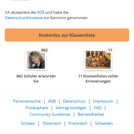
Ich akzeptiere die
AGB
und habe die
Datenschutzhinweise
zur Kenntnis genommen.
Kostenlos zur Klassenliste
862
11
862 Schüler erwarten
11 Klassenfotos voller
Sie
Erinnerungen
Personensuche
AGB
Datenschutz
Impressum
Privatsphäre
Vertrag kündigen
FAQ
Community Guidelines
Barrierefreiheit
Schweiz
Österreich
Frankreich
Schweden