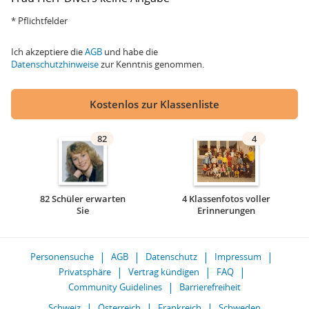
* Pflichtfelder
Ich akzeptiere die
AGB
und habe die
Datenschutzhinweise
zur Kenntnis genommen.
Kostenlos zur Klassenliste
82
4
82 Schüler erwarten
4 Klassenfotos voller
Sie
Erinnerungen
Personensuche
AGB
Datenschutz
Impressum
Privatsphäre
Vertrag kündigen
FAQ
Community Guidelines
Barrierefreiheit
Schweiz
Österreich
Frankreich
Schweden