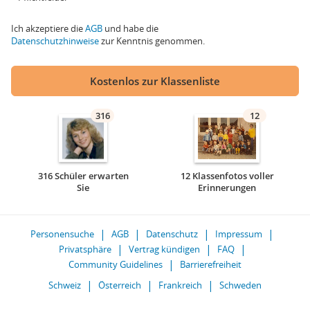
Ich akzeptiere die
AGB
und habe die
Datenschutzhinweise
zur Kenntnis genommen.
Kostenlos zur Klassenliste
316
12
316 Schüler erwarten
12 Klassenfotos voller
Sie
Erinnerungen
Personensuche
AGB
Datenschutz
Impressum
Privatsphäre
Vertrag kündigen
FAQ
Community Guidelines
Barrierefreiheit
Schweiz
Österreich
Frankreich
Schweden