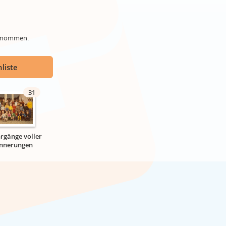
genommen.
liste
31
hrgänge voller
innerungen