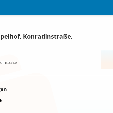
mpelhof, Konradinstraße,
adinstraße
gen
e