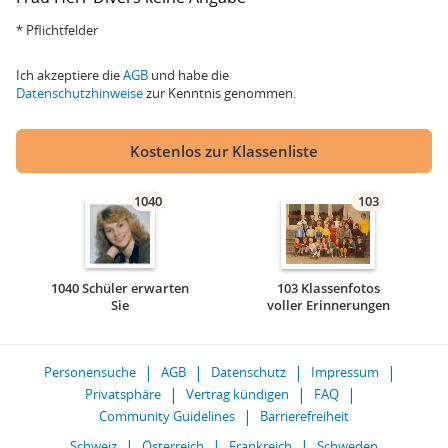
* Pflichtfelder
Ich akzeptiere die
AGB
und habe die
Datenschutzhinweise
zur Kenntnis genommen.
Kostenlos zur Klassenliste
1040
103
1040 Schüler erwarten
103 Klassenfotos
Sie
voller Erinnerungen
Personensuche
AGB
Datenschutz
Impressum
Privatsphäre
Vertrag kündigen
FAQ
Community Guidelines
Barrierefreiheit
Schweiz
Österreich
Frankreich
Schweden