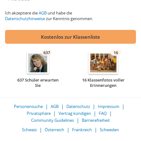
Ich akzeptiere die
AGB
und habe die
Datenschutzhinweise
zur Kenntnis genommen.
Kostenlos zur Klassenliste
637
16
637 Schüler erwarten
16 Klassenfotos voller
Sie
Erinnerungen
Personensuche
AGB
Datenschutz
Impressum
Privatsphäre
Vertrag kündigen
FAQ
Community Guidelines
Barrierefreiheit
Schweiz
Österreich
Frankreich
Schweden