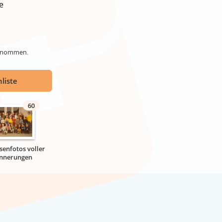
e
genommen.
liste
60
senfotos voller
innerungen