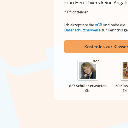
Frau
Herr
Divers
keine Angab
* Pflichtfelder
Ich akzeptiere die
AGB
und habe die
Datenschutzhinweise
zur Kenntnis 
Kostenlos zur Klassen
827
827 Schüler erwarten
60 Klas
Sie
Er