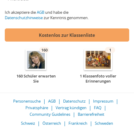
Ich akzeptiere die
AGB
und habe die
Datenschutzhinweise
zur Kenntnis genommen.
Kostenlos zur Klassenliste
160
1
160 Schüler erwarten
1 Klassenfoto voller
Sie
Erinnerungen
Personensuche
AGB
Datenschutz
Impressum
Privatsphäre
Vertrag kündigen
FAQ
Community Guidelines
Barrierefreiheit
Schweiz
Österreich
Frankreich
Schweden