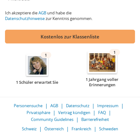
Ich akzeptiere die
AGB
und habe die
Datenschutzhinweise
zur Kenntnis genommen.
Kostenlos zur Klassenliste
1
1
1 Jahrgang voller
1 Schüler erwartet Sie
Erinnerungen
Personensuche
AGB
Datenschutz
Impressum
Privatsphäre
Vertrag kündigen
FAQ
Community Guidelines
Barrierefreiheit
Schweiz
Österreich
Frankreich
Schweden