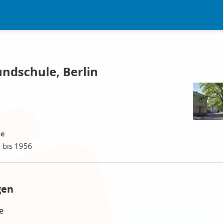
ndschule, Berlin
le
 bis 1956
gen
e