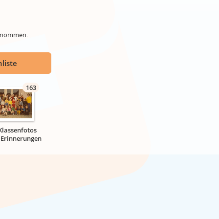
genommen.
liste
163
Klassenfotos
r Erinnerungen