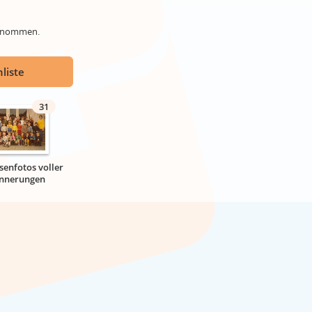
genommen.
liste
31
senfotos voller
innerungen