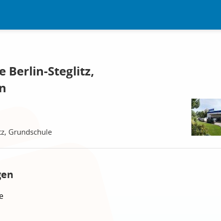
 Berlin-Steglitz,
in
itz, Grundschule
gen
e