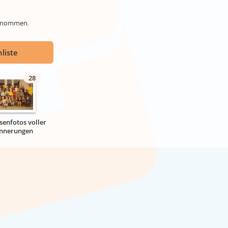
genommen.
liste
28
senfotos voller
innerungen