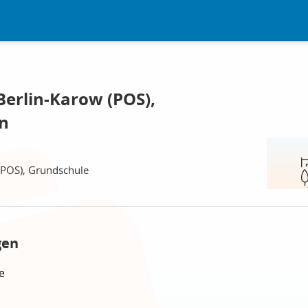
erlin-Karow (POS),
in
(POS), Grundschule
gen
e