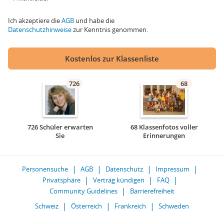
Ich akzeptiere die
AGB
und habe die
Datenschutzhinweise
zur Kenntnis genommen.
Kostenlos zur Klassenliste
726
68
726 Schüler erwarten
68 Klassenfotos voller
Sie
Erinnerungen
Personensuche
AGB
Datenschutz
Impressum
Privatsphäre
Vertrag kündigen
FAQ
Community Guidelines
Barrierefreiheit
Schweiz
Österreich
Frankreich
Schweden